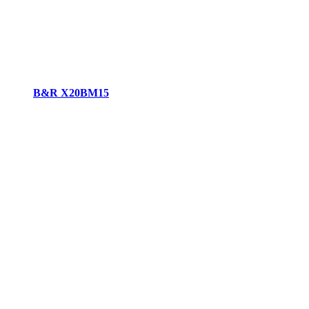
B&R X20BM15