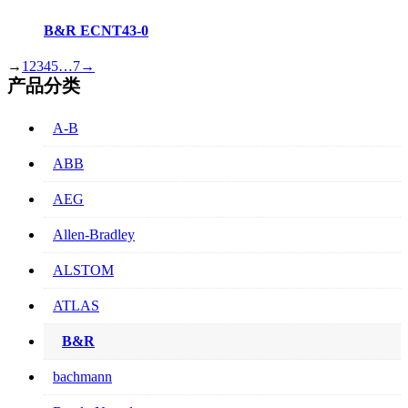
B&R ECNT43-0
→
1
2
3
4
5
…
7
→
产品分类
A-B
ABB
AEG
Allen-Bradley
ALSTOM
ATLAS
B&R
bachmann