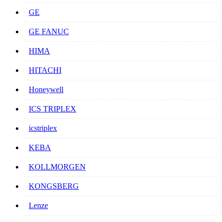
GE
GE FANUC
HIMA
HITACHI
Honeywell
ICS TRIPLEX
icstriplex
KEBA
KOLLMORGEN
KONGSBERG
Lenze