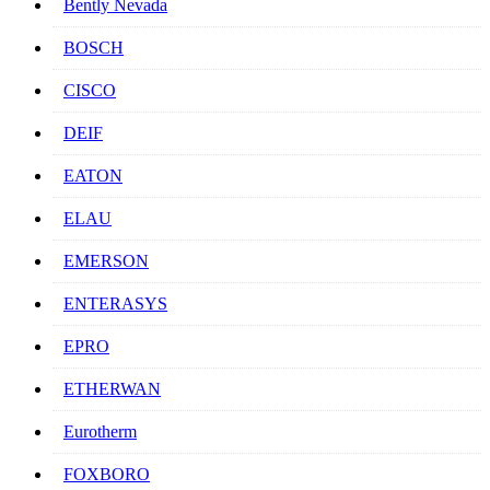
Bently Nevada
BOSCH
CISCO
DEIF
EATON
ELAU
EMERSON
ENTERASYS
EPRO
ETHERWAN
Eurotherm
FOXBORO