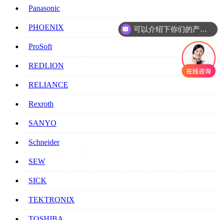
Panasonic
PHOENIX
可以介绍下你们的产品么
ProSoft
REDLION
RELIANCE
Rexroth
SANYO
Schneider
SEW
SICK
TEKTRONIX
TOSHIBA