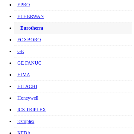
EPRO
ETHERWAN
Eurotherm
FOXBORO
GE
GE FANUC
HIMA
HITACHI
Honeywell
ICS TRIPLEX
icstriplex
KEBA