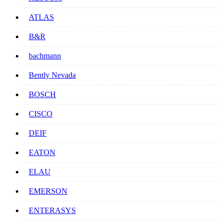
ATLAS
B&R
bachmann
Bently Nevada
BOSCH
CISCO
DEIF
EATON
ELAU
EMERSON
ENTERASYS