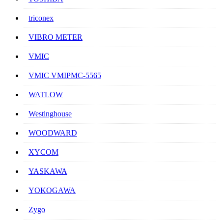
triconex
VIBRO METER
VMIC
VMIC VMIPMC-5565
WATLOW
Westinghouse
WOODWARD
XYCOM
YASKAWA
YOKOGAWA
Zygo