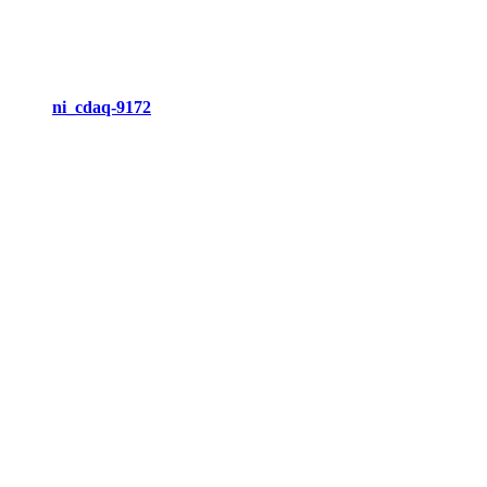
ni_cdaq-9172