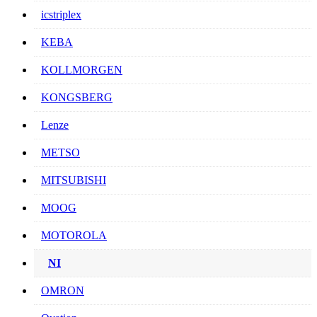
icstriplex
KEBA
KOLLMORGEN
KONGSBERG
Lenze
METSO
MITSUBISHI
MOOG
MOTOROLA
NI
OMRON