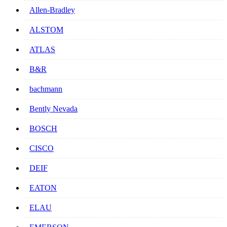
Allen-Bradley
ALSTOM
ATLAS
B&R
bachmann
Bently Nevada
BOSCH
CISCO
DEIF
EATON
ELAU