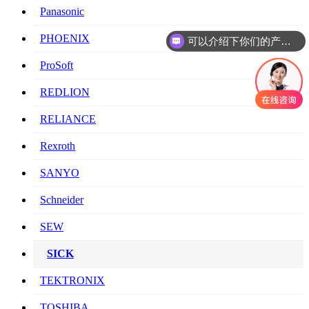
Panasonic
可以介绍下你们的产品么
PHOENIX
你们是怎么收费的呢
ProSoft
REDLION
RELIANCE
Rexroth
SANYO
Schneider
SEW
SICK
TEKTRONIX
TOSHIBA