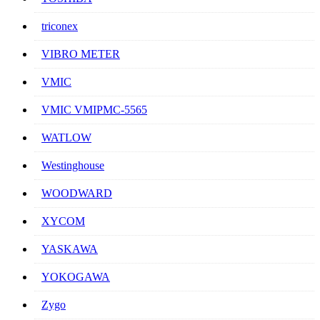
triconex
VIBRO METER
VMIC
VMIC VMIPMC-5565
WATLOW
Westinghouse
WOODWARD
XYCOM
YASKAWA
YOKOGAWA
Zygo