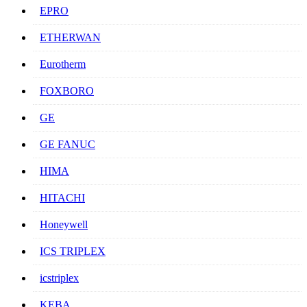
EPRO
ETHERWAN
Eurotherm
FOXBORO
GE
GE FANUC
HIMA
HITACHI
Honeywell
ICS TRIPLEX
icstriplex
KEBA