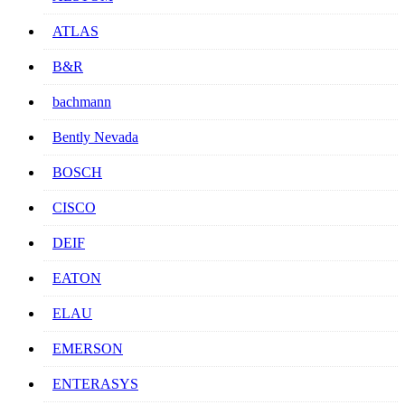
ATLAS
B&R
bachmann
Bently Nevada
BOSCH
CISCO
DEIF
EATON
ELAU
EMERSON
ENTERASYS