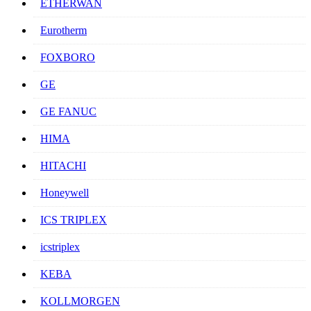
ETHERWAN
Eurotherm
FOXBORO
GE
GE FANUC
HIMA
HITACHI
Honeywell
ICS TRIPLEX
icstriplex
KEBA
KOLLMORGEN