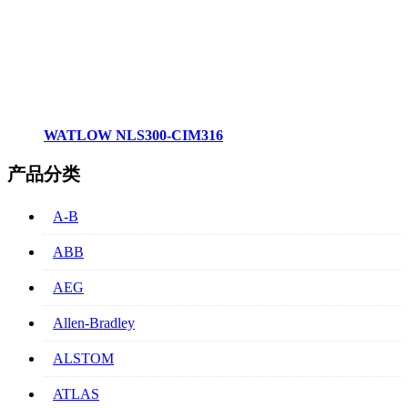
WATLOW NLS300-CIM316
产品分类
A-B
ABB
AEG
Allen-Bradley
ALSTOM
ATLAS