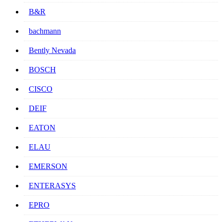
B&R
bachmann
Bently Nevada
BOSCH
CISCO
DEIF
EATON
ELAU
EMERSON
ENTERASYS
EPRO