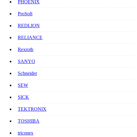
PHOENIX
ProSoft
REDLION
RELIANCE
Rexroth
SANYO
Schneider
SEW
SICK
TEKTRONIX
TOSHIBA
triconex