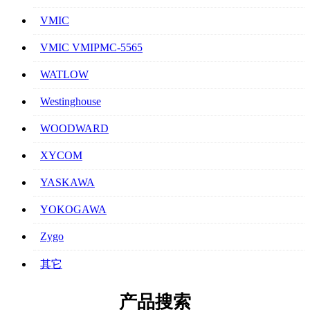
VMIC
VMIC VMIPMC-5565
WATLOW
Westinghouse
WOODWARD
XYCOM
YASKAWA
YOKOGAWA
Zygo
其它
产品搜索