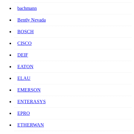
bachmann
Bently Nevada
BOSCH
CISCO
DEIF
EATON
ELAU
EMERSON
ENTERASYS
EPRO
ETHERWAN