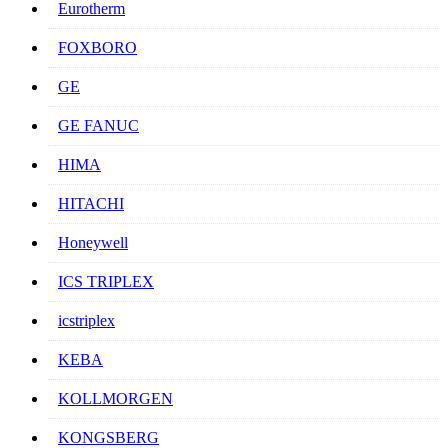
Eurotherm
FOXBORO
GE
GE FANUC
HIMA
HITACHI
Honeywell
ICS TRIPLEX
icstriplex
KEBA
KOLLMORGEN
KONGSBERG